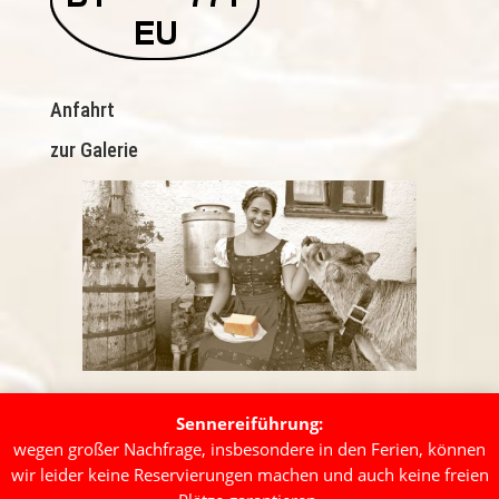
Anfahrt
zur Galerie
Öffnungszeiten
Sennereiführung:
wegen großer Nachfrage, insbesondere in den Ferien, können
Sonntag geschlossen

wir leider keine Reservierungen machen und auch keine freien
Montags-Donnerstag