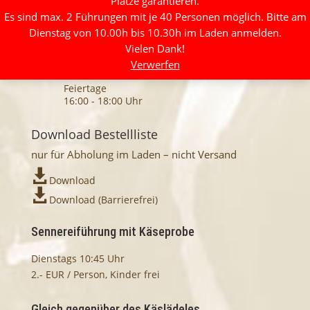
Plätze garantieren.
08:00 - 11:30 Uhr
Es sind max. 2 Führungen mit je 40 Personen möglich. Bitte am
17:30 - 19:00 Uhr
Dienstag von 10.00h bis 10.30h im Laden anmelden.
Freitag und Samstag
Vielen Dank!
08:00 - 11:30 Uhr
Verwerfen
16:00 - 18:00 Uhr
Feiertage
16:00 - 18:00 Uhr
Download Bestellliste
nur für Abholung im Laden – nicht Versand

Download

Download
(Barrierefrei)
Sennereiführung mit Käseprobe
Dienstags 10:45 Uhr
2.- EUR / Person, Kinder frei
Gleich gegenüber des Käslädeles